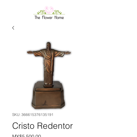
SKU: 366615376135191
Cristo Redentor
Price
MX$5,500.00